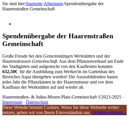
Sie sind hier:
Startseite
-
Allgemein
-
Spendenübergabe der
Haarenstraßen Gemeinschaft
Spendenübergabe der Haarenstraßen
Gemeinschaft
Große Freude bei den
Gemeinnützigen Werkstätten
und der
H
aarenstrassen Gemeinschaft
. Aus dem Pflanzenverkauf am Ende
der Stadtgärten und aufgestockt von den Kaufleuten konnten
632,50€
für die Ausbildung zum Werker/in im Gartenbau des
Bereiches Aqua übergeben werden! Die Auszubildenden bauen
jedes Jahr die Pflanzkästen in der Haarenstrasse und vor dem
Kaufhaus der Werkstätten auf und wieder ab.
Haarenstraßen- & Julius-Mosen-Platz-Gemeinschaft ©2023-2025 ·
Impressum
·
Datenschutz
Diese Website benutzt Cookies. Wenn Sie diese Webseite weiter
nutzen, gehen wir von Ihrem Einverständnis aus.
Ok
Mehr erfahren...