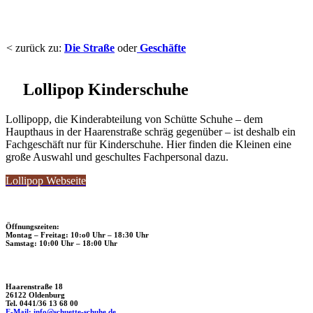
< zurück zu:
Die Straße
oder
Geschäfte
Lollipop Kinderschuhe
Lollipopp, die Kinderabteilung von Schütte Schuhe – dem
Haupthaus in der Haarenstraße schräg gegenüber – ist deshalb ein
Fachgeschäft nur für Kinderschuhe. Hier finden die Kleinen eine
große Auswahl und geschultes Fachpersonal dazu.
Lollipop Webseite
Öffnungszeiten:
Montag – Freitag: 10:o0 Uhr – 18:30 Uhr
Samstag: 10:00 Uhr – 18:00 Uhr
Haarenstraße 18
26122 Oldenburg
Tel. 0441/36 13 68 00
E-Mail: info@schuette-schuhe.de