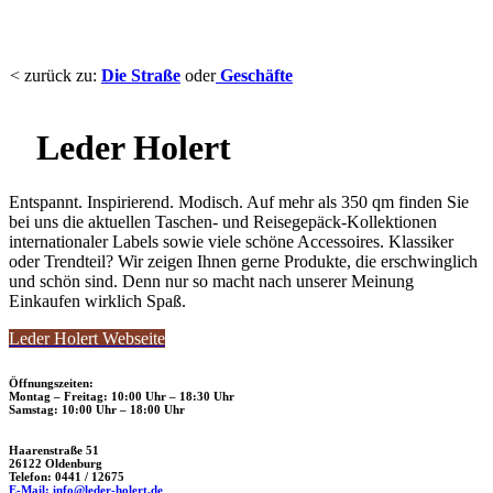
< zurück zu:
Die Straße
oder
Geschäfte
Leder Holert
Entspannt. Inspirierend. Modisch. Auf mehr als 350 qm finden Sie
bei uns die aktuellen Taschen- und Reisegepäck-Kollektionen
internationaler Labels sowie viele schöne Accessoires. Klassiker
oder Trendteil? Wir zeigen Ihnen gerne Produkte, die erschwinglich
und schön sind. Denn nur so macht nach unserer Meinung
Einkaufen wirklich Spaß.
Leder Holert Webseite
Öffnungszeiten:
Montag – Freitag: 10:00 Uhr – 18:30 Uhr
Samstag: 10:00 Uhr – 18:00 Uhr
Haarenstraße 51
26122 Oldenburg
Telefon: 0441 / 12675
E-Mail: info@leder-holert.de